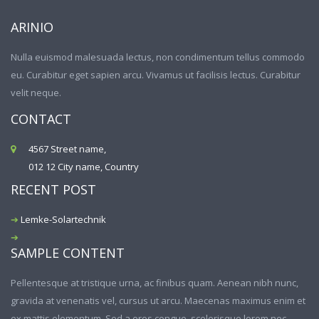
ARINIO
Nulla euismod malesuada lectus, non condimentum tellus commodo
eu. Curabitur eget sapien arcu. Vivamus ut facilisis lectus. Curabitur
velit neque.
CONTACT
4567 Street name,
012 12 City name, Country
RECENT POST
Lemke-Solartechnik
SAMPLE CONTENT
Pellentesque at tristique urna, ac finibus quam. Aenean nibh nunc,
gravida at venenatis vel, cursus ut arcu. Maecenas maximus enim et
ex mattis elementum. Sed a eros congue, scelerisque lorem nec,